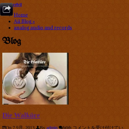
Donnerkeil
Home
Aii Blog
»
analog audio and records
Blog
Die Walküre
Die
On 7 9月, 2013
By
admin
With
コメントを受け付けてい