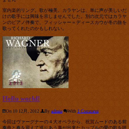
は
室内楽的リング。歌が極美。カラヤンは、単に声が美しいだ
けの歌手には興味を示しませんでした。別の次元ではカラヤ
ンのピアノ伴奏で、フィッシャー＝ディースカウが冬の旅を
歌ってくれたのかもしれない。
Hello world!
On 10 12月, 2012
By
admin
With
1 Comment
今回はヴァーグナーの４大オペラから、祝賀ムードのある前
奏曲と春を迎えて巡りあう事が出来たカップルの愛の歌を聴