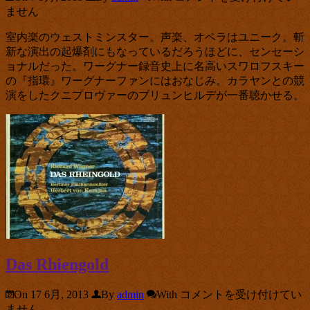
Walküre
ません
は
室内楽のウェストミンスター。声楽、オペラはユニーク。斬
新な演出の起爆剤にもなっているだろうほどに、センセーシ
ョナルだった。ワーグナー録音史上に名高いスワロフスキー
の『指環』ワーグナーファンにはおなじみ。カラヤンとの競
演をしたクニプロヴァーのブリュンヒルデが一番聴かせる。
Das Rhiengold
Das
On 17 6月, 2013
By
admin
With
コメントを受け付けてい
Rhiengold
ません